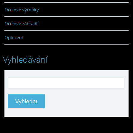
Ocelové výrobky
Ocelové zábradlí
Oplocení
Vyhledávání