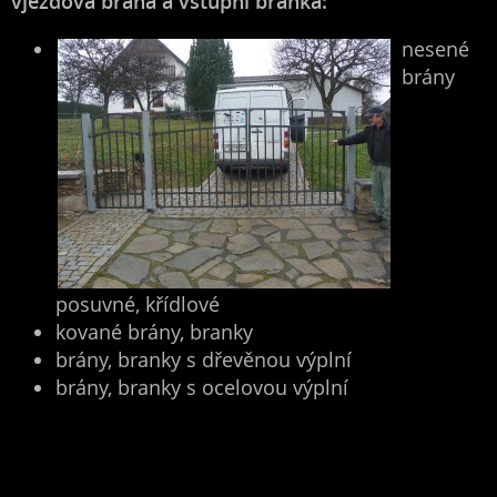
vjezdová brána a vstupní branka:
nesené
brány
posuvné, křídlové
kované brány, branky
brány, branky s dřevěnou výplní
brány, branky s ocelovou výplní