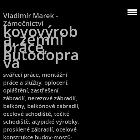
Vladimír Marek -
Zámečnictví
kovovýrob
a, zemní
práce,
autodopra
va
svářecí práce, montážní
práce a služby, oplocení,
opláštění, zastřešení,
zábradlí, nerezové zábradlí,
balkóny, balkónové zábradlí,
ocelové schodiště, točité
schodiště, atypické výrobky,
prosklené zábradlí, ocelové
konstrukce budov-mostů-