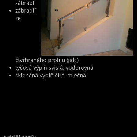
zábradlí
zábradlí
ze
čtyřhraného profilu (jakl)
tyčová výplň svislá, vodorovná
skleněná výplň čirá, mléčná