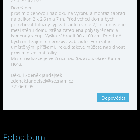
27. 5. 2016 21:00
Dobrý den,
prosím o cenovou nabídku na výrobu a montáž zábradlí
na balkon 2 x 2,6 m a 7 m. Před vchod domu bych
potřeboval totožný typ zábradlí o šířce 2,1 m, umístěné
mezi stěnu domu (stěna zateplena polystyrénem) a
kamenný sloup. Výška zábradlí 90 - 100 cm. Prioritně
bych měl zájem o nerezové zábradlí s vertikálně
umístěnými příčkami. Pokud takové můžete nabídnout
prosím o zaslání fotky.
Místo realizace je ve Zruči nad Sázavou, okres Kutná
Hora.
Děkuji Zdeněk Jandejsek
zdenek.jandejsek@seznam.cz
721069195
Odpovědět
Fotoalbum