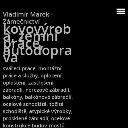
Vladimír Marek -
Zámečnictví
kovovýrob
a, zemní
práce,
autodopra
va
svářecí práce, montážní
práce a služby, oplocení,
opláštění, zastřešení,
zábradlí, nerezové zábradlí,
balkóny, balkónové zábradlí,
ocelové schodiště, točité
schodiště, atypické výrobky,
prosklené zábradlí, ocelové
konstrukce budov-mostů-