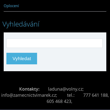
Oplocení
Vyhledávání
Kontakty:
laduna@volny.cz;
info@zamecnictvimarek.cz; tel.: 777 641 188,
605 468 423,