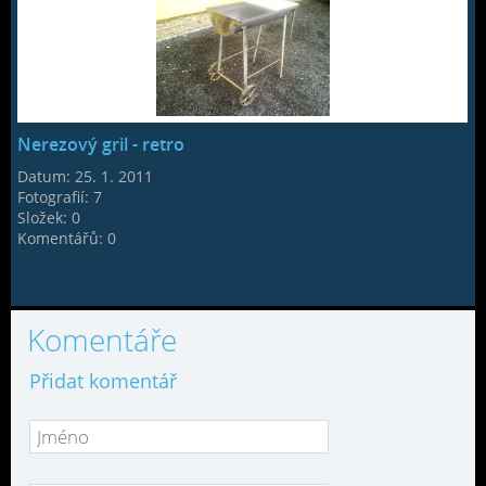
Nerezový gril - retro
Datum:
25. 1. 2011
Fotografií:
7
Složek:
0
Komentářů:
0
Komentáře
Přidat komentář