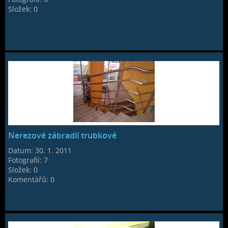
Složek:
0
Nerezové zábradlí trubkové
Datum:
30. 1. 2011
Fotografií:
7
Složek:
0
Komentářů:
0