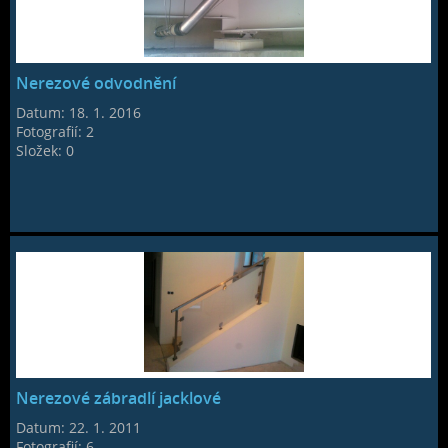
Nerezové odvodnění
Datum:
18. 1. 2016
Fotografií:
2
Složek:
0
Nerezové zábradlí jacklové
Datum:
22. 1. 2011
Fotografií:
6