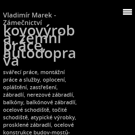
Vladimír Marek -
Zámečnictví
kovovýrob
a, zemní
práce,
autodopra
va
svářecí práce, montážní
práce a služby, oplocení,
opláštění, zastřešení,
zábradlí, nerezové zábradlí,
balkóny, balkónové zábradlí,
ocelové schodiště, točité
schodiště, atypické výrobky,
prosklené zábradlí, ocelové
konstrukce budov-mostů-