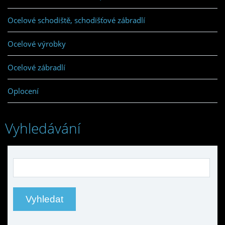
Ocelové schodiště, schodišťové zábradlí
Ocelové výrobky
Ocelové zábradlí
Oplocení
Vyhledávání