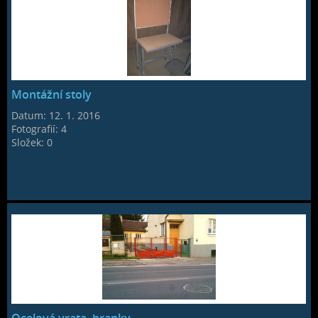
Montážní stoly
Datum:
12. 1. 2016
Fotografií:
4
Složek:
0