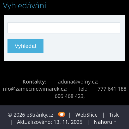
Vyhledávání
Kontakty:
laduna@volny.cz;
info@zamecnictvimarek.cz; tel.: 777 641 188,
605 468 423,
© 2026 eStránky.cz
|
WebSlice
|
Tisk
|
Aktualizováno: 13. 11. 2025
|
Nahoru ↑