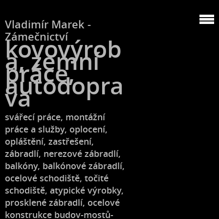
Vladimír Marek -
Zámečnictví
kovovýrob
a, zemní
práce,
autodopra
va
svářecí práce, montážní
práce a služby, oplocení,
opláštění, zastřešení,
zábradlí, nerezové zábradlí,
balkóny, balkónové zábradlí,
ocelové schodiště, točité
schodiště, atypické výrobky,
prosklené zábradlí, ocelové
konstrukce budov-mostů-