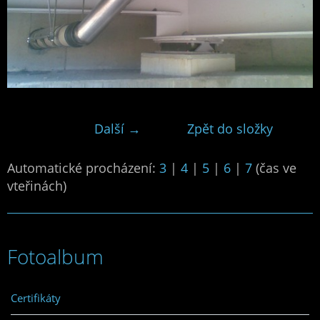
Další →
Zpět do složky
Automatické procházení:
3
|
4
|
5
|
6
|
7
(čas ve
vteřinách)
Fotoalbum
Certifikáty