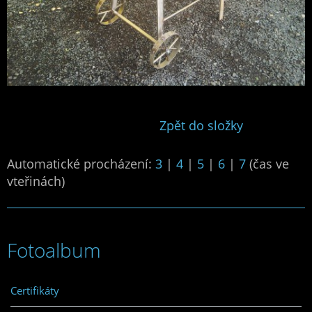
Zpět do složky
Automatické procházení:
3
|
4
|
5
|
6
|
7
(čas ve
vteřinách)
Fotoalbum
Certifikáty