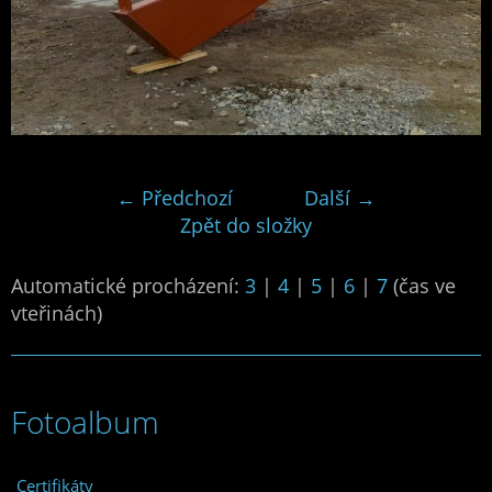
← Předchozí
Další →
Zpět do složky
Automatické procházení:
3
|
4
|
5
|
6
|
7
(čas ve
vteřinách)
Fotoalbum
Certifikáty