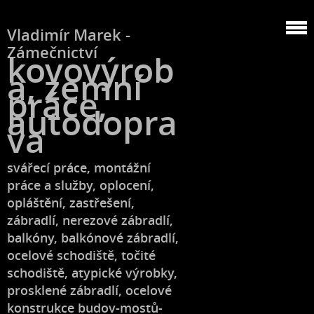
Vladimír Marek -
Zámečnictví
kovovýrob
a, zemní
práce,
autodopra
va
svářecí práce, montážní
práce a služby, oplocení,
opláštění, zastřešení,
zábradlí, nerezové zábradlí,
balkóny, balkónové zábradlí,
ocelové schodiště, točité
schodiště, atypické výrobky,
prosklené zábradlí, ocelové
konstrukce budov-mostů-