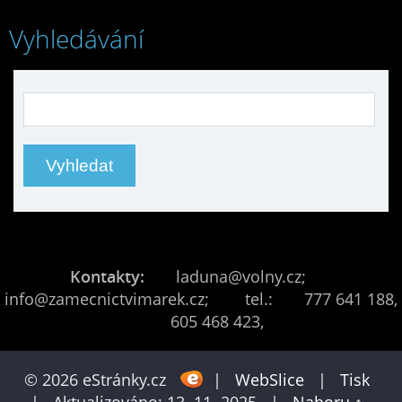
Vyhledávání
Kontakty:
laduna@volny.cz;
info@zamecnictvimarek.cz; tel.: 777 641 188,
605 468 423,
© 2026 eStránky.cz
|
WebSlice
|
Tisk