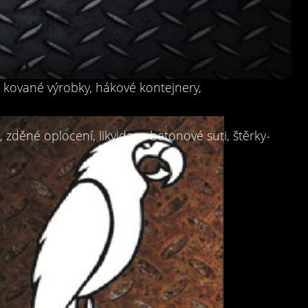
, kované výrobky, hákové kontejnery,
zděné oplocení, likvidace betonové suti, štěrky-