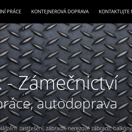
NÍ PRÁCE
KONTEJNEROVÁ DOPRAVA
KONTAKTUJTE 
 - Zámečnictví
práce, autodoprava
áštění, zastřešení, zábradlí, nerezové zábradlí, balkóny