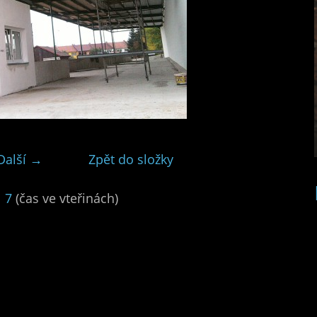
Další →
Zpět do složky
|
7
(čas ve vteřinách)