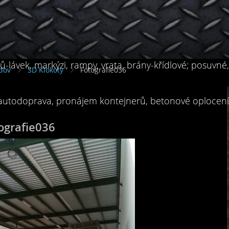
-lávek, markýzi, rampy, vrata, brány-křídlové; posuvné
dov
SD Klokoty
Fotografie036
 autodoprava, pronájem kontejnerů, betonové oplocení, 
ografie036