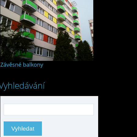
Závěsné balkony
Vyhledávání