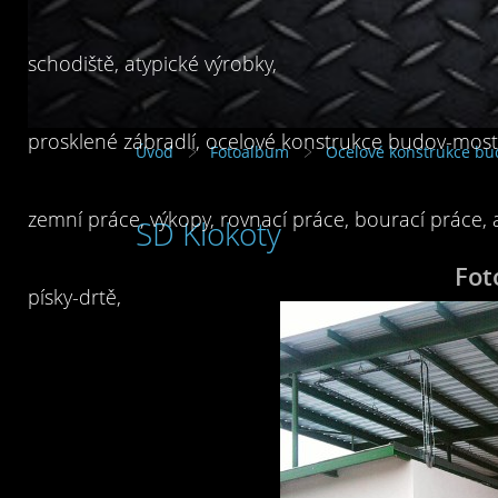
schodiště, atypické výrobky,
prosklené zábradlí, ocelové konstrukce budov-mostů
Úvod
Fotoalbum
Ocelové konstrukce bu
zemní práce, výkopy, rovnací práce, bourací práce,
SD Klokoty
Fot
písky-drtě,