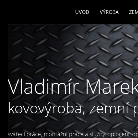
ÚVOD
VÝROBA
ZEM
Vladimír Marek
kovovýroba, zemní 
svářecí práce, montážní práce a služby, oplocení, opl