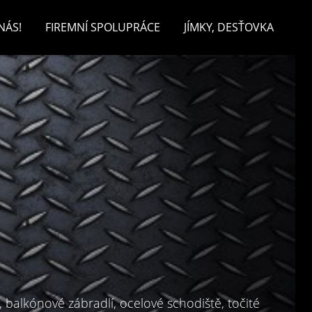
NÁS!
FIREMNÍ SPOLUPRÁCE
JÍMKY, DESŤOVKA
, balkónové zábradlí, ocelové schodiště, točité