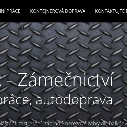
NÍ PRÁCE
KONTEJNEROVÁ DOPRAVA
KONTAKTUJTE 
 - Zámečnictví
práce, autodoprava
áštění, zastřešení, zábradlí, nerezové zábradlí, balkóny