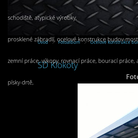
schodiště, atypické výrobky,
prosklené zábradlí, ocelové konstrukce budov-mostů
Úvod
Fotoalbum
Ocelové konstrukce bu
zemní práce, výkopy, rovnací práce, bourací práce,
SD Klokoty
Fot
písky-drtě,