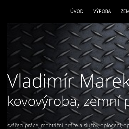
ÚVOD
VÝROBA
ZEM
Vladimír Marek
kovovýroba, zemní 
svářecí práce, montážní práce a služby, oplocení, opl