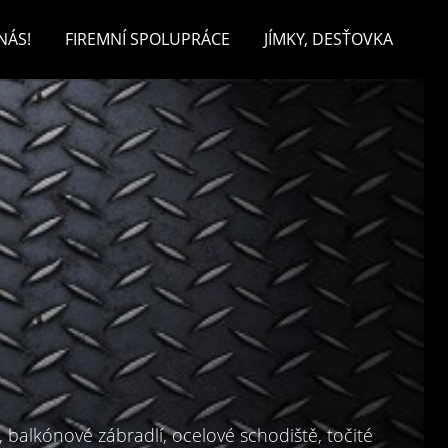
NÁS!
FIREMNÍ SPOLUPRÁCE
JÍMKY, DESŤOVKA
, balkónové zábradlí, ocelové schodiště, točité