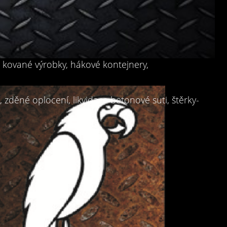
, kované výrobky, hákové kontejnery,
zděné oplocení, likvidace betonové suti, štěrky-