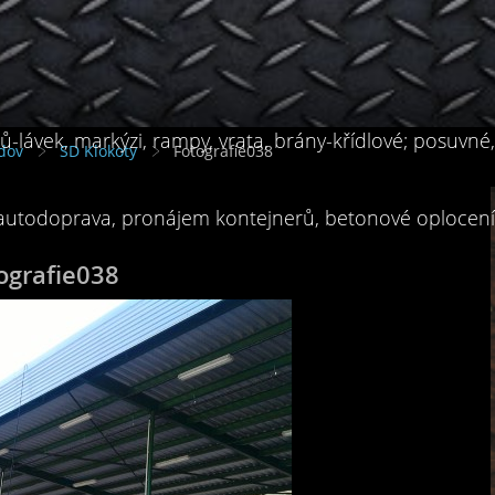
-lávek, markýzi, rampy, vrata, brány-křídlové; posuvné
dov
SD Klokoty
Fotografie038
 autodoprava, pronájem kontejnerů, betonové oplocení, 
ografie038