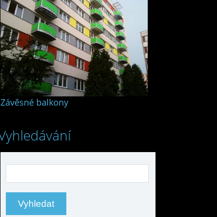
Závěsné balkony
Vyhledávání