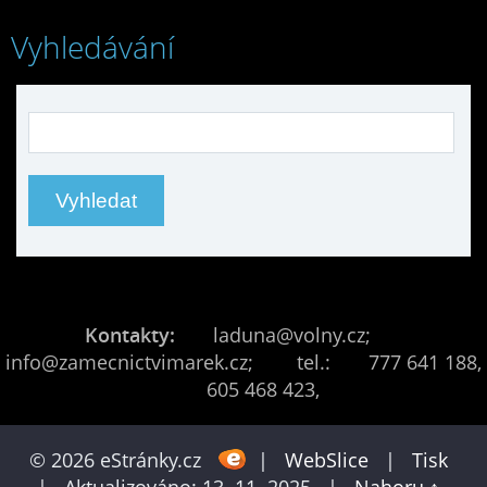
Vyhledávání
Kontakty:
laduna@volny.cz;
info@zamecnictvimarek.cz; tel.: 777 641 188,
605 468 423,
© 2026 eStránky.cz
|
WebSlice
|
Tisk