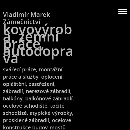
Vladimír Marek -
Zámečnictví
kovovýrob
a, zemní
práce,
autodopra
va
svářecí práce, montážní
práce a služby, oplocení,
opláštění, zastřešení,
zábradlí, nerezové zábradlí,
balkóny, balkónové zábradlí,
ocelové schodiště, točité
schodiště, atypické výrobky,
prosklené zábradlí, ocelové
konstrukce budov-mostů-