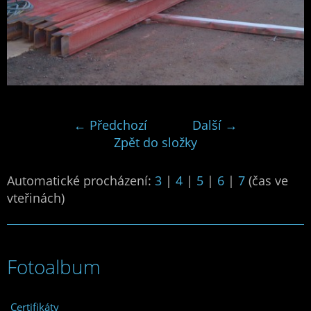
← Předchozí
Další →
Zpět do složky
Automatické procházení:
3
|
4
|
5
|
6
|
7
(čas ve
vteřinách)
Fotoalbum
Certifikáty