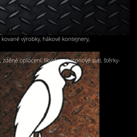
, kované výrobky, hákové kontejnery,
zděné oplocení, likvidace betonové suti, štěrky-