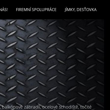
NÁS!
FIREMNÍ SPOLUPRÁCE
JÍMKY, DESŤOVKA
, balkónové zábradlí, ocelové schodiště, točité