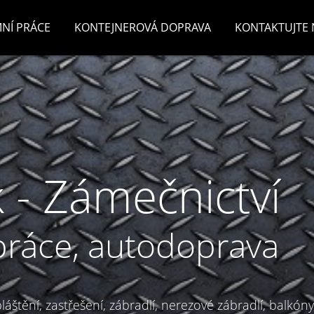
NÍ PRÁCE
KONTEJNEROVÁ DOPRAVA
KONTAKTUJTE 
 - Zámečnictví
práce, autodoprava
áštění, zastřešení, zábradlí, nerezové zábradlí, balkóny