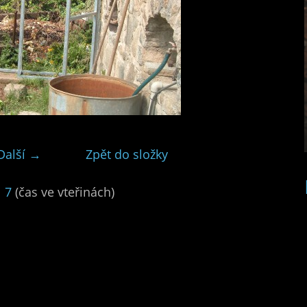
Další →
Zpět do složky
|
7
(čas ve vteřinách)