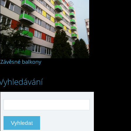
Závěsné balkony
Vyhledávání