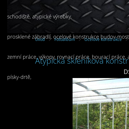
schodiště, atypické výrobky,
prosklené zábradlí, ocelové konstrukce budov-mostů
Úvod
Fotoalbum
Ocelové konstrukce
zemní práce, výkopy, rovnací práce, bourací práce,
Atypická skleníková konst
D
písky-drtě,