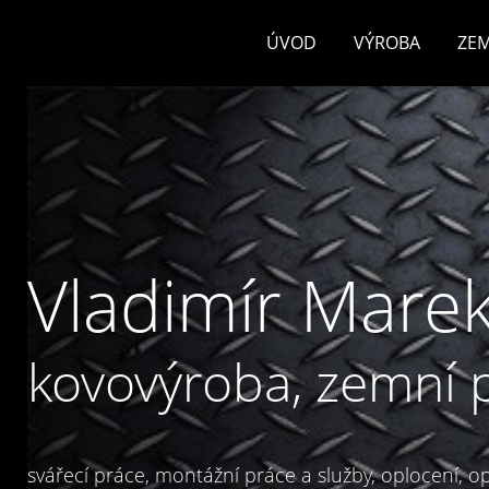
ÚVOD
VÝROBA
ZEM
Vladimír Marek
kovovýroba, zemní 
svářecí práce, montážní práce a služby, oplocení, opl