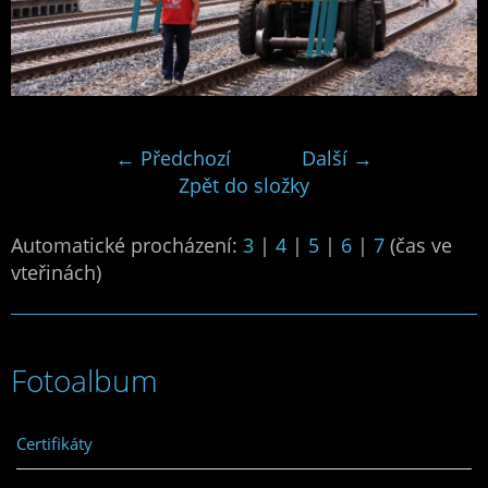
← Předchozí
Další →
Zpět do složky
Automatické procházení:
3
|
4
|
5
|
6
|
7
(čas ve
vteřinách)
Fotoalbum
Certifikáty