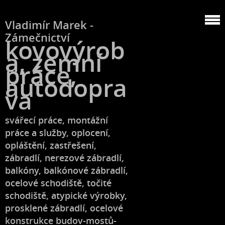
Vladimír Marek -
Zámečnictví
kovovýrob
a, zemní
práce,
autodopra
va
svářecí práce, montážní
práce a služby, oplocení,
opláštění, zastřešení,
zábradlí, nerezové zábradlí,
balkóny, balkónové zábradlí,
ocelové schodiště, točité
schodiště, atypické výrobky,
prosklené zábradlí, ocelové
konstrukce budov-mostů-