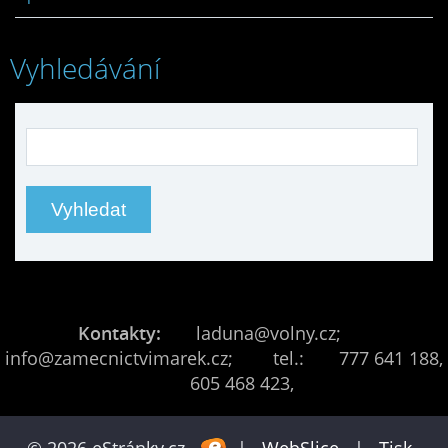
Vyhledávání
Kontakty:
laduna@volny.cz;
info@zamecnictvimarek.cz; tel.: 777 641 188,
605 468 423,