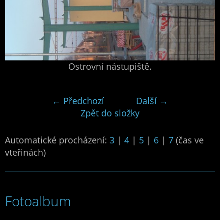
Ostrovní nástupiště.
← Předchozí
Další →
Zpět do složky
Automatické procházení:
3
|
4
|
5
|
6
|
7
(čas ve
vteřinách)
Fotoalbum