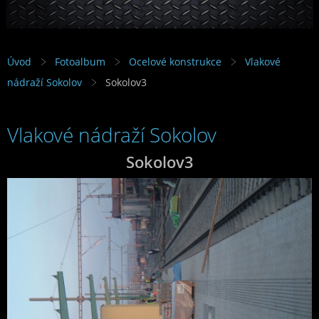
Úvod
Fotoalbum
Ocelové konstrukce
Vlakové
nádraží Sokolov
Sokolov3
Vlakové nádraží Sokolov
Sokolov3