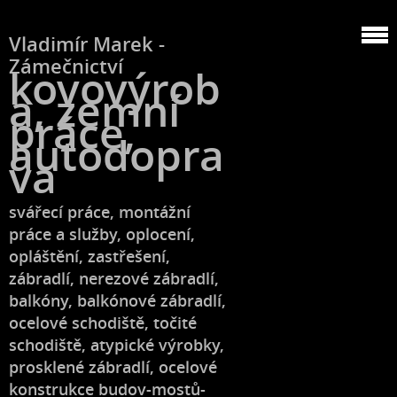
Vladimír Marek -
Zámečnictví
kovovýrob
a, zemní
práce,
autodopra
va
svářecí práce, montážní
práce a služby, oplocení,
opláštění, zastřešení,
zábradlí, nerezové zábradlí,
balkóny, balkónové zábradlí,
ocelové schodiště, točité
schodiště, atypické výrobky,
prosklené zábradlí, ocelové
konstrukce budov-mostů-