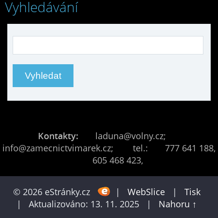
Vyhledávání
Kontakty:
laduna@volny.cz;
info@zamecnictvimarek.cz; tel.: 777 641 188,
605 468 423,
© 2026 eStránky.cz
|
WebSlice
|
Tisk
|
Aktualizováno: 13. 11. 2025
|
Nahoru ↑