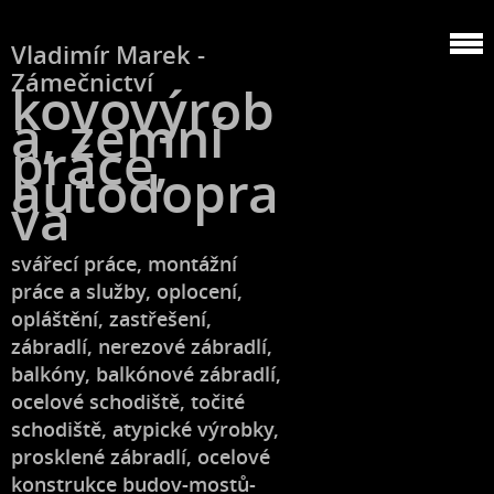
Vladimír Marek -
Zámečnictví
kovovýrob
a, zemní
práce,
autodopra
va
svářecí práce, montážní
práce a služby, oplocení,
opláštění, zastřešení,
zábradlí, nerezové zábradlí,
balkóny, balkónové zábradlí,
ocelové schodiště, točité
schodiště, atypické výrobky,
prosklené zábradlí, ocelové
konstrukce budov-mostů-