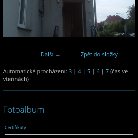
Další →
Zpět do složky
Automatické procházení:
3
|
4
|
5
|
6
|
7
(čas ve
vteřinách)
Fotoalbum
Certifikáty