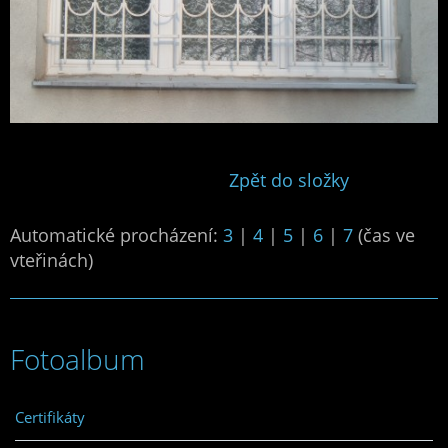
Zpět do složky
Automatické procházení:
3
|
4
|
5
|
6
|
7
(čas ve
vteřinách)
Fotoalbum
Certifikáty