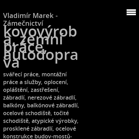
Vladimír Marek -
Zámečnictví
kovovýrob
a, zemní
práce,
autodopra
va
svářecí práce, montážní
práce a služby, oplocení,
opláštění, zastřešení,
zábradlí, nerezové zábradlí,
balkóny, balkónové zábradlí,
ocelové schodiště, točité
schodiště, atypické výrobky,
prosklené zábradlí, ocelové
konstrukce budov-mostů-