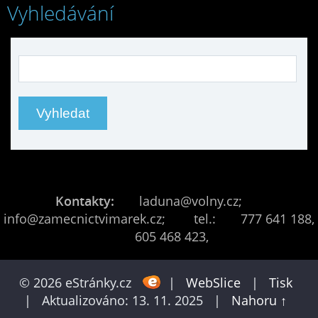
Vyhledávání
Kontakty:
laduna@volny.cz;
info@zamecnictvimarek.cz; tel.: 777 641 188,
605 468 423,
© 2026 eStránky.cz
|
WebSlice
|
Tisk
|
Aktualizováno: 13. 11. 2025
|
Nahoru ↑