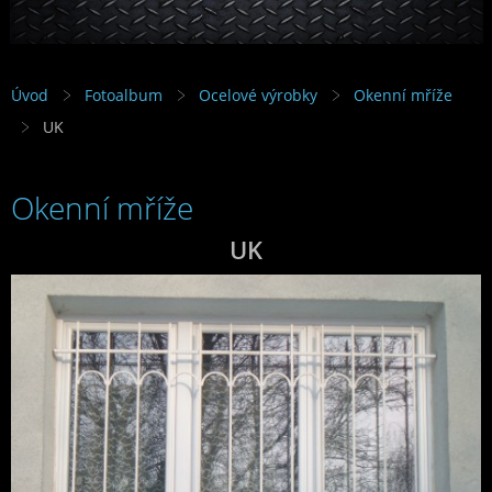
Úvod
Fotoalbum
Ocelové výrobky
Okenní mříže
UK
Okenní mříže
UK