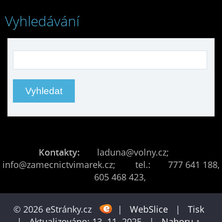
Vyhledávání
Kontakty:
laduna@volny.cz;
info@zamecnictvimarek.cz; tel.: 777 641 188,
605 468 423,
© 2026 eStránky.cz
|
WebSlice
|
Tisk
|
Aktualizováno: 13. 11. 2025
|
Nahoru ↑