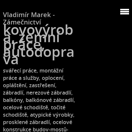
Vladimír Marek -
Zámečnictví
kovovýrob
a, zemní
práce,
autodopra
va
svářecí práce, montážní
práce a služby, oplocení,
opláštění, zastřešení,
zábradlí, nerezové zábradlí,
balkóny, balkónové zábradlí,
ocelové schodiště, točité
schodiště, atypické výrobky,
prosklené zábradlí, ocelové
konstrukce budov-mostů-