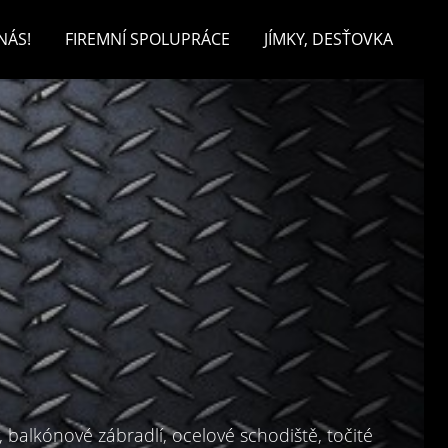
NÁS!
FIREMNÍ SPOLUPRÁCE
JÍMKY, DESŤOVKA
, balkónové zábradlí, ocelové schodiště, točité