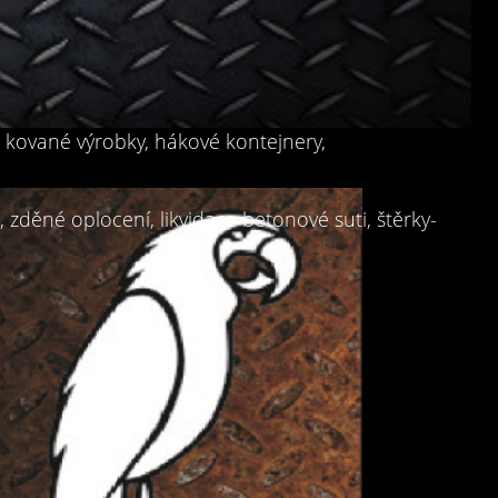
, kované výrobky, hákové kontejnery,
zděné oplocení, likvidace betonové suti, štěrky-