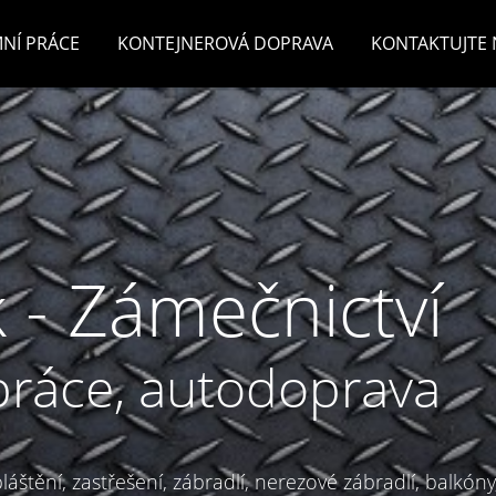
NÍ PRÁCE
KONTEJNEROVÁ DOPRAVA
KONTAKTUJTE 
 - Zámečnictví
práce, autodoprava
áštění, zastřešení, zábradlí, nerezové zábradlí, balkóny