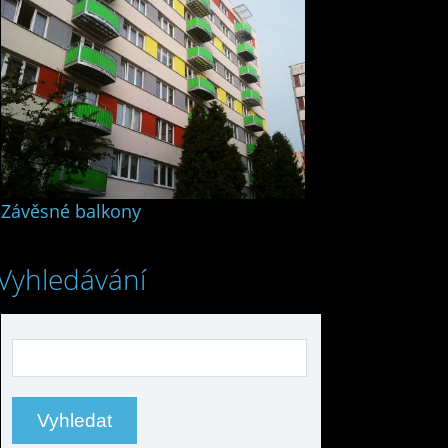
Závěsné balkony
Vyhledávání