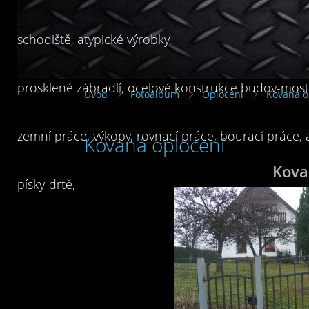
schodiště, atypické výrobky,
prosklené zábradlí, ocelové konstrukce budov-mostů
Úvod
Fotoalbum
Oplocení
Kovaná o
zemní práce, výkopy, rovnací práce, bourací práce,
Kovaná oplocení
Kova
písky-drtě,