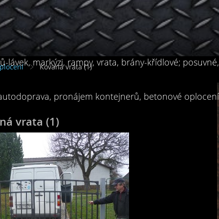
-lávek, markýzi, rampy, vrata, brány-křídlové; posuvné
plocení
Kovaná vrata (1)
 autodoprava, pronájem kontejnerů, betonové oplocení, 
ná vrata (1)