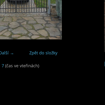
Další →
Zpět do složky
|
7
(čas ve vteřinách)