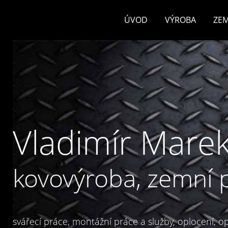
ÚVOD
VÝROBA
ZEM
Vladimír Marek
kovovýroba, zemní 
svářecí práce, montážní práce a služby, oplocení, opl