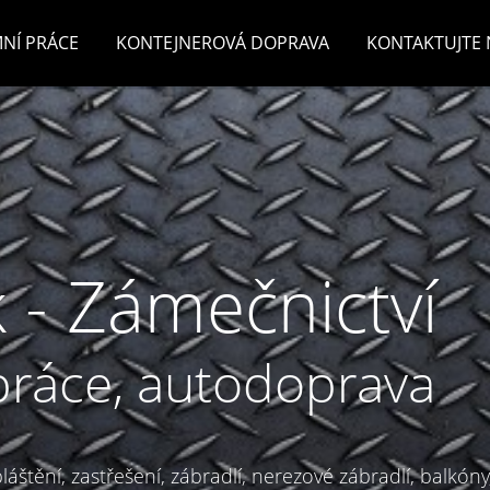
NÍ PRÁCE
KONTEJNEROVÁ DOPRAVA
KONTAKTUJTE 
 - Zámečnictví
práce, autodoprava
áštění, zastřešení, zábradlí, nerezové zábradlí, balkóny