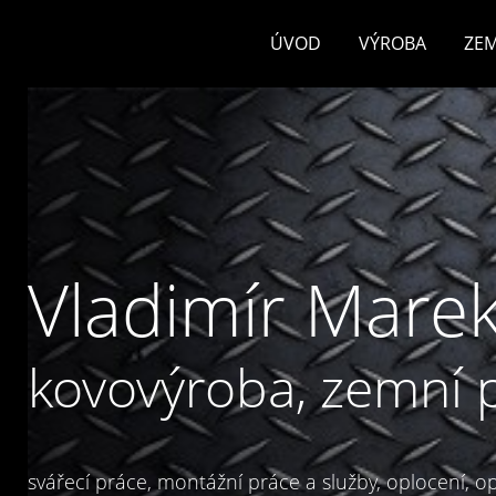
ÚVOD
VÝROBA
ZEM
Vladimír Marek
kovovýroba, zemní 
svářecí práce, montážní práce a služby, oplocení, opl