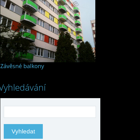
Závěsné balkony
Vyhledávání