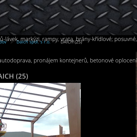
-lávek, markýzi, rampy, vrata, brány-křídlové; posuvné
dov
Daich spol. s r.o.
DAICH (25)
 autodoprava, pronájem kontejnerů, betonové oplocení, 
ICH (25)