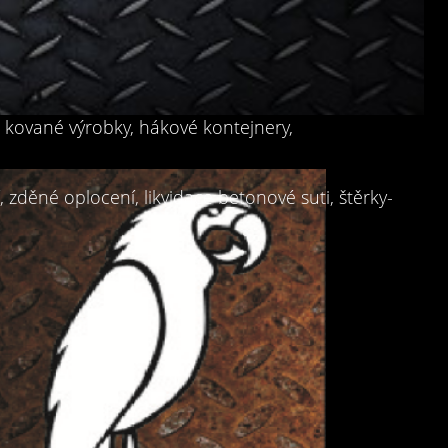
, kované výrobky, hákové kontejnery,
zděné oplocení, likvidace betonové suti, štěrky-