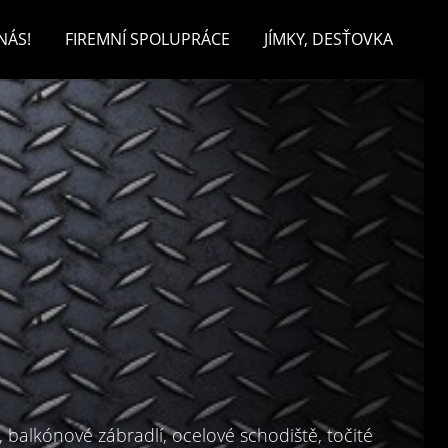
NÁS!
FIREMNÍ SPOLUPRÁCE
JÍMKY, DESŤOVKA
, balkónové zábradlí, ocelové schodiště, točité