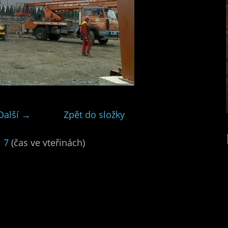
Další →
Zpět do složky
|
7
(čas ve vteřinách)