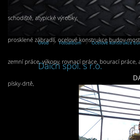
schodiště, atypické výrobky,
prosklené zábradlí, ocelové konstrukce budov-mostů
Úvod
Fotoalbum
Ocelové konstrukce bu
zemní práce, výkopy, rovnací práce, bourací práce,
Daich spol. s r.o.
DA
písky-drtě,