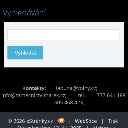
Vyhledávání
Kontakty:
laduna@volny.cz;
info@zamecnictvimarek.cz; tel.: 777 641 188,
605 468 423,
© 2026 eStránky.cz
|
WebSlice
|
Tisk