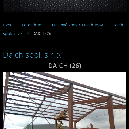
Úvod
Fotoalbum
Ocelové konstrukce budov
Daich
spol. s r.o.
DAICH (26)
Daich spol. s r.o.
DAICH (26)