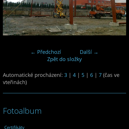
← Předchozí
Další →
Zpět do složky
Automatické procházení:
3
|
4
|
5
|
6
|
7
(čas ve
vteřinách)
Fotoalbum
Certifikáty