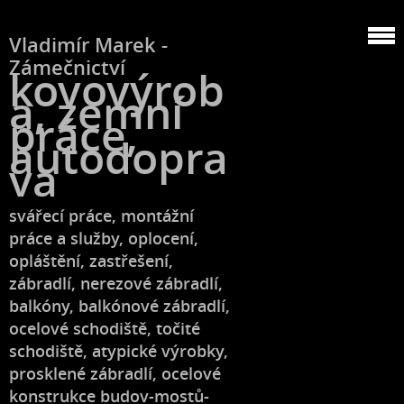
Vladimír Marek -
Zámečnictví
kovovýrob
a, zemní
práce,
autodopra
va
svářecí práce, montážní
práce a služby, oplocení,
opláštění, zastřešení,
zábradlí, nerezové zábradlí,
balkóny, balkónové zábradlí,
ocelové schodiště, točité
schodiště, atypické výrobky,
prosklené zábradlí, ocelové
konstrukce budov-mostů-